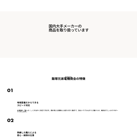
国内大手メーカーの
商品を取り扱っています
Features
飯塚兄弟電機商会の特徴
01
地域密着だからできる
スピード対応
お客様の「困った！」にすばやく対応できます。顔が見える関係と小回りのきく動きで、急なトラブルもすぐに駆けつけ、解決までしっかりサポー
トいたします。
02
熟練した職人による
安心・納得の仕事​