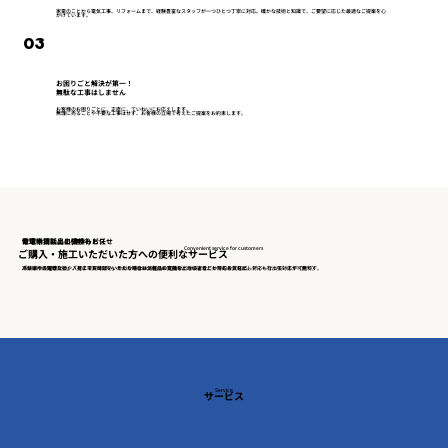
家電のことから電気工事、リフォームまで、経験豊富なスタッフが一つひとつ丁寧に対応。確かな技術と知識で、ご要望に応じた最適なご提案を心
がけています。
03
お困りごと解決が第一！
無駄な工事はしません
お客様のお困りごとに、正直に、ていねいにお応えします。
無理に売ることや不要な工事はせず、お客様の立場で考えたご提案をお約束します。
​お電話相談・出張サービス
​修理中貸し出し(無料)
電球や消耗品の交換もお任せ
Convenient service for customers
ご購入・施工いただいた方への便利なサービス
「ちょっと聞きたい」「見に来てほしい」そんな時はお気軽にお電話を。地域密着だからこそ、スピーディーな出張対応が可能です。
冷蔵庫や洗濯機など、入荷までお時間をいただく場合は、生活に支障が出ないよう、一時的な貸し出し対応も行っています（無料）
高い場所の電球交換や、どこで買えばいいかわからない消耗品の交換など、小さなことでもお気軽に。
Service
サービス
個人のお客様