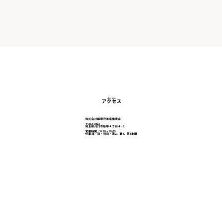
Access
アクセス
株式会社飯塚兄弟電機商会
〒332-0023
埼玉県川口市飯塚４丁目４−１
営業時間／8:30～18:00
休業日／日・祝日・第2、第4、第5土曜