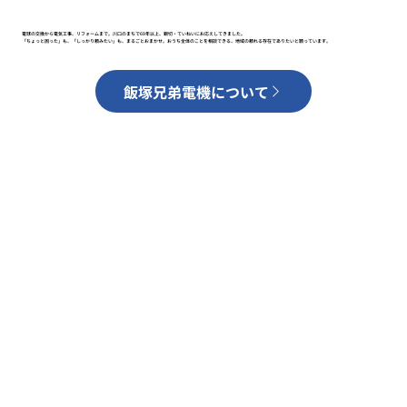
電球の交換から電気工事、リフォームまで。川口のまちで69年以上、親切・ていねいにお応えしてきました。
「ちょっと困った」も、「しっかり頼みたい」も、まるごとおまかせ。おうち全体のことを相談できる、地域の頼れる存在でありたいと願っています。