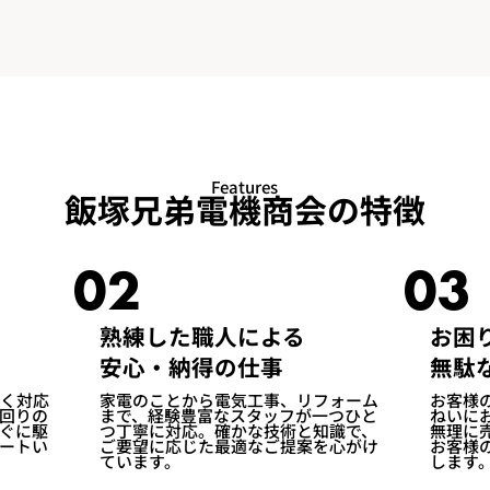
Features
飯塚兄弟電機商会の特徴
02
03
熟練した職人による
お困
安心・納得の仕事​
無駄
く対応
家電のことから電気工事、リフォーム
お客様
回りの
まで、経験豊富なスタッフが一つひと
ねいに
ぐに駆
つ丁寧に対応。確かな技術と知識で、
無理に
ートい
ご要望に応じた最適なご提案を心がけ
お客様
ています。
します