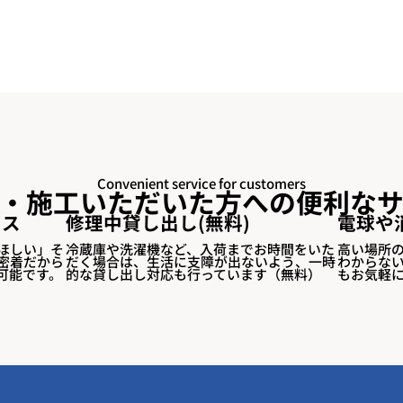
Convenient service for customers
・施工いただいた方への便利な
ビス
​修理中貸し出し(無料)
電球や
ほしい」そ
冷蔵庫や洗濯機など、入荷までお時間をいた
高い場所
密着だから
だく場合は、生活に支障が出ないよう、一時
わからな
可能です。
的な貸し出し対応も行っています（無料）
もお気軽