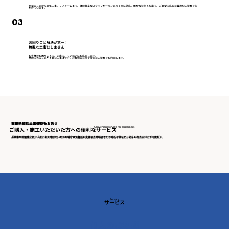
家電のことから電気工事、リフォームまで、経験豊富なスタッフが一つひとつ丁寧に対応。確かな技術と知識で、ご要望に応じた最適なご提案を心
がけています。
03
お困りごと解決が第一！
無駄な工事はしません
お客様のお困りごとに、正直に、ていねいにお応えします。
無理に売ることや不要な工事はせず、お客様の立場で考えたご提案をお約束します。
​お電話相談・出張サービス
​修理中貸し出し(無料)
電球や消耗品の交換もお任せ
Convenient service for customers
ご購入・施工いただいた方への便利なサービス
「ちょっと聞きたい」「見に来てほしい」そんな時はお気軽にお電話を。地域密着だからこそ、スピーディーな出張対応が可能です。
冷蔵庫や洗濯機など、入荷までお時間をいただく場合は、生活に支障が出ないよう、一時的な貸し出し対応も行っています（無料）
高い場所の電球交換や、どこで買えばいいかわからない消耗品の交換など、小さなことでもお気軽に。
Service
サービス
個人のお客様