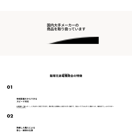
国内大手メーカーの
商品を取り扱っています
Features
飯塚兄弟電機商会の特徴
01
地域密着だからできる
スピード対応
お客様の「困った！」にすばやく対応できます。顔が見える関係と小回りのきく動きで、急なトラブルもすぐに駆けつけ、解決までしっかりサポー
トいたします。
02
熟練した職人による
安心・納得の仕事​