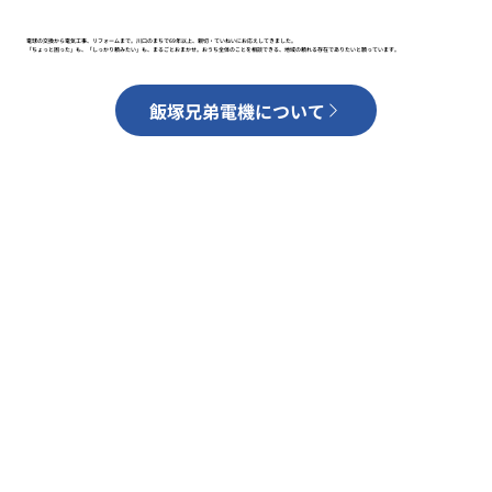
電球の交換から電気工事、リフォームまで。川口のまちで69年以上、親切・ていねいにお応えしてきました。
「ちょっと困った」も、「しっかり頼みたい」も、まるごとおまかせ。おうち全体のことを相談できる、地域の頼れる存在でありたいと願っています。