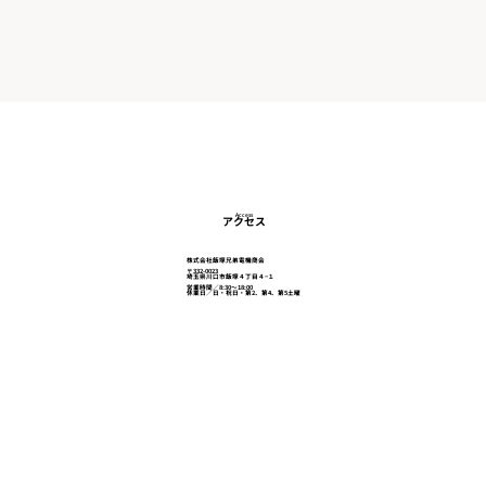
Access
アクセス
株式会社飯塚兄弟電機商会
〒332-0023
埼玉県川口市飯塚４丁目４−１
営業時間／8:30～18:00
休業日／日・祝日・第2、第4、第5土曜