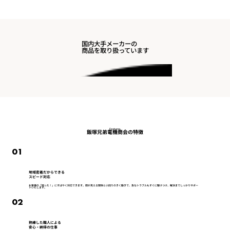
国内大手メーカーの
商品を取り扱っています
Features
飯塚兄弟電機商会の特徴
01
地域密着だからできる
スピード対応
お客様の「困った！」にすばやく対応できます。顔が見える関係と小回りのきく動きで、急なトラブルもすぐに駆けつけ、解決までしっかりサポー
トいたします。
02
熟練した職人による
安心・納得の仕事​