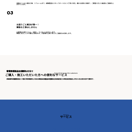
家電のことから電気工事、リフォームまで、経験豊富なスタッフが一つひとつ丁寧に対応。確かな技術と知識で、ご要望に応じた最適なご提案を心
がけています。
03
お困りごと解決が第一！
無駄な工事はしません
お客様のお困りごとに、正直に、ていねいにお応えします。
無理に売ることや不要な工事はせず、お客様の立場で考えたご提案をお約束します。
​お電話相談・出張サービス
​修理中貸し出し(無料)
電球や消耗品の交換もお任せ
Convenient service for customers
ご購入・施工いただいた方への便利なサービス
「ちょっと聞きたい」「見に来てほしい」そんな時はお気軽にお電話を。地域密着だからこそ、スピーディーな出張対応が可能です。
冷蔵庫や洗濯機など、入荷までお時間をいただく場合は、生活に支障が出ないよう、一時的な貸し出し対応も行っています（無料）
高い場所の電球交換や、どこで買えばいいかわからない消耗品の交換など、小さなことでもお気軽に。
Service
サービス
個人のお客様