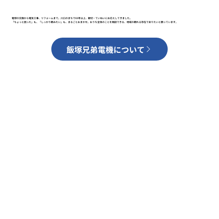
電球の交換から電気工事、リフォームまで。川口のまちで69年以上、親切・ていねいにお応えしてきました。
「ちょっと困った」も、「しっかり頼みたい」も、まるごとおまかせ。おうち全体のことを相談できる、地域の頼れる存在でありたいと願っています。