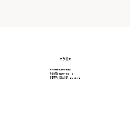
Access
アクセス
株式会社飯塚兄弟電機商会
〒332-0023
埼玉県川口市飯塚４丁目４−１
営業時間／8:30～18:00
休業日／日・祝日・第2、第4、第5土曜